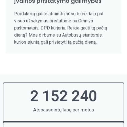
Įvairios pristatymo galimybės
Produkciją galite atsiimti mūsų biure, taip pat
visus užsakymus pristatome su Omniva
paštomatais, DPD kurjeriu. Reikia gauti tą pačią
dieną? Mes dirbame su Autobusų siuntomis,
kurios siuntą gali pristatyti tą pačią dieną.
2 152 240
Atspausdintų lapų per metus