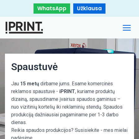
WhatsApp
Užklausa
Spaustuvė
Jau
15 metų
dirbame jums. Esame komercinės
reklamos spaustuvė -
iPRINT
, kuriame produktų
dizainą, spausdiname įvairius spaudos gaminius –
nuo vizitinių kortelių iki reklaminių stendų. Spaudos
produkciją dažniausiai pagaminame per 1-3 darbo
dienas.
Reikia spaudos produkcijos? Susisiekite - mes mielai
padėsime.