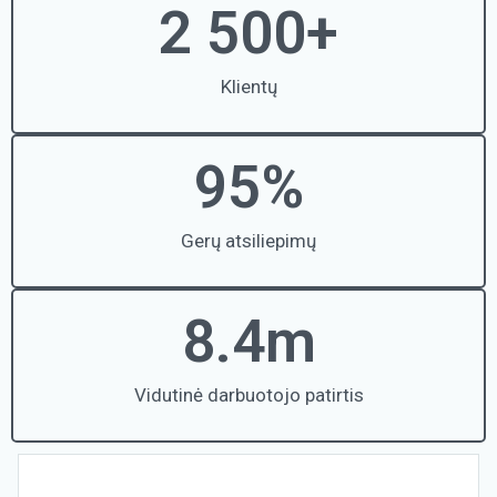
2 500
+
Klientų
95
%
Gerų atsiliepimų
8.4
m
Vidutinė darbuotojo patirtis