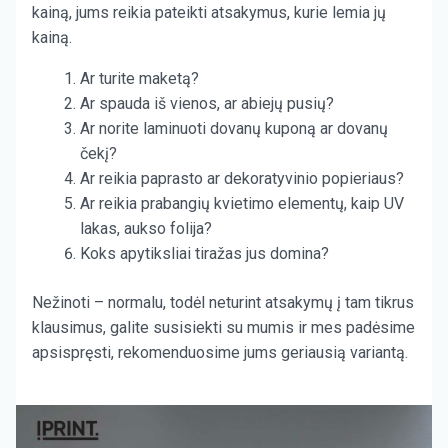
kainą, jums reikia pateikti atsakymus, kurie lemia jų
kainą.
Ar turite maketą?
Ar spauda iš vienos, ar abiejų pusių?
Ar norite laminuoti dovanų kuponą ar dovanų
čekį?
Ar reikia paprasto ar dekoratyvinio popieriaus?
Ar reikia prabangių kvietimo elementų, kaip UV
lakas, aukso folija?
Koks apytiksliai tiražas jus domina?
Nežinoti – normalu, todėl neturint atsakymų į tam tikrus
klausimus, galite susisiekti su mumis ir mes padėsime
apsispręsti, rekomenduosime jums geriausią variantą.