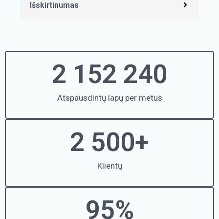
Išskirtinumas
2 152 240
Atspausdintų lapų per metus
2 500
+
Klientų
95
%