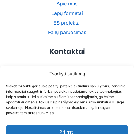
Apie mus
Lapų formatai
ES projektai
Failų paruošimas
Kontaktai
UAB UNIKOM
Tvarkyti sutikimą
Pikulo g. 53, 48433 Kaunas
Siekdami teikti geriausią patirtį, pateikti aktualius pasiūlymus, įrenginio
spaustuve@iprint.lt
informacijai saugoti ir (arba) pasiekti naudojame tokias technologijas
+370 37 333 370
kaip slapukus. Jei sutiksime su šiomis technologijomis, galėsime
apdoroti duomenis, tokius kaip naršymo elgsena arba unikalūs ID šioje
svetainėje. Nesutikimas arba sutikimo atšaukimas gali neigiamai
paveikti tam tikras funkcijas.
Copyright © 2026 iPRINT | Powered by
PrintPartner
Priimti