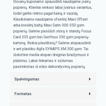
Dovanų kuponams spausdinti naudojame įvairų
popierių. Klientai renkasi labai įvairius variantus,
todėl galite rinktis pagal kainą ir vaizdą.
Klasikiniams naudojame ofsetinį Maxi Offset
arba kreidinį baltą Maxi Satin 300-350 gsm
popierių. Galime pasiūlyti storą ir standų Focus
Card 335 gsm bei GenYous 350 gsm popierių-
kartoną. Reikia plastikinių? Galime atspausdinti
ir ant plastiko Agfa SYNAPS XM 300 gsm. Tai
išskirtinė media atspari drėgmei braižymuisi ir
plėšimui. Labai tinkamas ir siūlomas
pasirinkimas iš eilės dekoratyvinių popierių.
Spalvingumas
Formatas