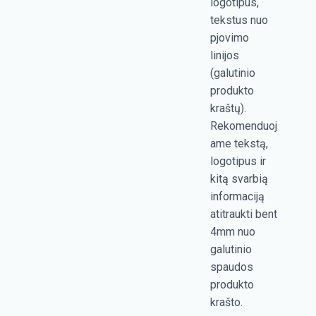
logotipus,
tekstus nuo
pjovimo
linijos
(galutinio
produkto
kraštų).
Rekomenduoj
ame tekstą,
logotipus ir
kitą svarbią
informaciją
atitraukti bent
4mm nuo
galutinio
spaudos
produkto
krašto.