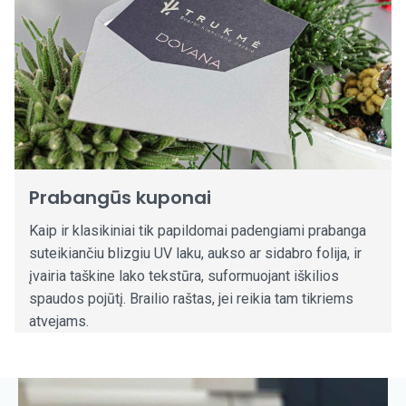
Prabangūs kuponai
Kaip ir klasikiniai tik papildomai padengiami prabanga
suteikiančiu blizgiu UV laku, aukso ar sidabro folija, ir
įvairia taškine lako tekstūra, suformuojant iškilios
spaudos pojūtį. Brailio raštas, jei reikia tam tikriems
atvejams.