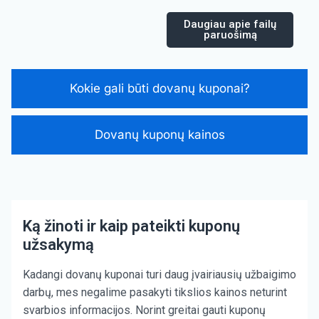
Daugiau apie failų
paruošimą
Kokie gali būti dovanų kuponai?
Dovanų kuponų kainos
Ką žinoti ir kaip pateikti kuponų
užsakymą
Kadangi dovanų kuponai turi daug įvairiausių užbaigimo
darbų, mes negalime pasakyti tikslios kainos neturint
svarbios informacijos. Norint greitai gauti kuponų