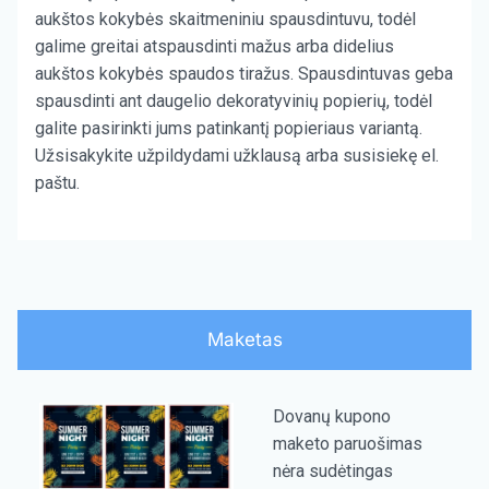
aukštos kokybės skaitmeniniu spausdintuvu, todėl
galime greitai atspausdinti mažus arba didelius
aukštos kokybės spaudos tiražus. Spausdintuvas geba
spausdinti ant daugelio dekoratyvinių popierių, todėl
galite pasirinkti jums patinkantį popieriaus variantą.
Užsisakykite užpildydami užklausą arba susisiekę el.
paštu.
Maketas
Dovanų kupono
maketo paruošimas
nėra sudėtingas