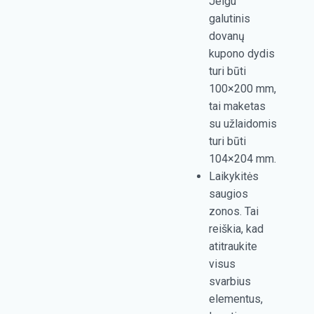
Jeigu
galutinis
dovanų
kupono dydis
turi būti
100×200 mm,
tai maketas
su užlaidomis
turi būti
104×204 mm.
Laikykitės
saugios
zonos. Tai
reiškia, kad
atitraukite
visus
svarbius
elementus,