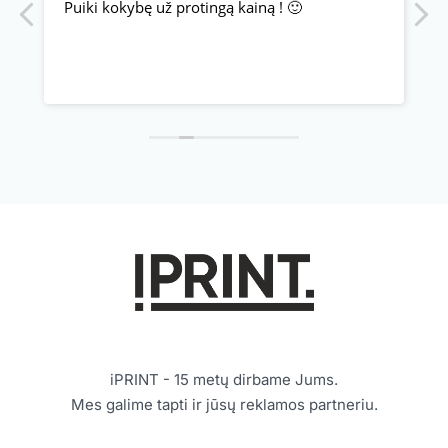
Puiki kokybę už protingą kainą ! 🙂
S
p
iPRINT - 15 metų dirbame Jums.
Mes galime tapti ir jūsų reklamos partneriu.