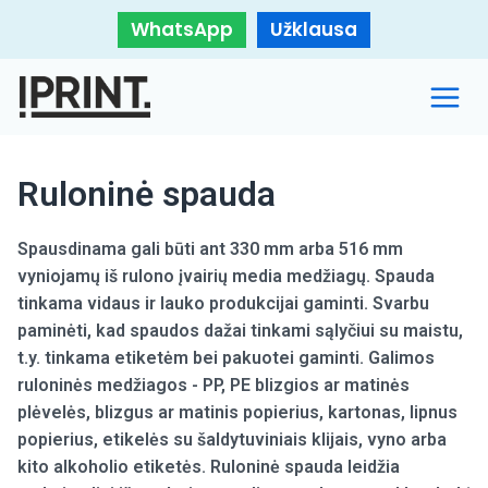
WhatsApp
Užklausa
Ruloninė spauda
Spausdinama gali būti ant 330 mm arba 516 mm
vyniojamų iš rulono įvairių media medžiagų. Spauda
tinkama vidaus ir lauko produkcijai gaminti. Svarbu
paminėti, kad spaudos dažai tinkami sąlyčiui su maistu,
t.y. tinkama etiketėm bei pakuotei gaminti. Galimos
ruloninės medžiagos - PP, PE blizgios ar matinės
plėvelės, blizgus ar matinis popierius, kartonas, lipnus
popierius, etikelės su šaldytuviniais klijais, vyno arba
kito alkoholio etiketės. Ruloninė spauda leidžia