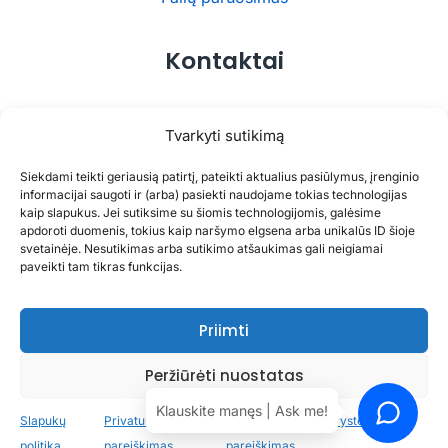
Kontaktai
UAB UNIKOM
Tvarkyti sutikimą
Pikulo g. 53, 48433 Kaunas
Siekdami teikti geriausią patirtį, pateikti aktualius pasiūlymus, įrenginio
spaustuve@iprint.lt
informacijai saugoti ir (arba) pasiekti naudojame tokias technologijas
+370 37 333 370
kaip slapukus. Jei sutiksime su šiomis technologijomis, galėsime
apdoroti duomenis, tokius kaip naršymo elgsena arba unikalūs ID šioje
svetainėje. Nesutikimas arba sutikimo atšaukimas gali neigiamai
paveikti tam tikras funkcijas.
Copyright © 2026 iPRINT | Powered by
PrintPartner
Priimti
Peržiūrėti nuostatas
Klauskite manęs | Ask me!
Slapukų
Privatumo
Nuosavybės ir autorystės
politika
pareiškimas
pareiškimas