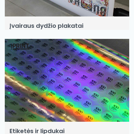
Įvairaus dydžio plakatai
Etiketės ir lipdukai